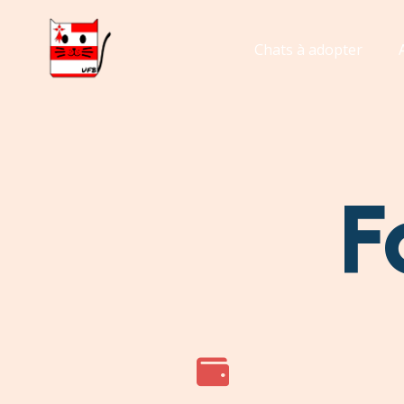
Chats à adopter
F