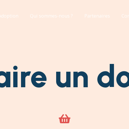
Adoption
Qui sommes-nous ?
Partenaires
Con
aire un d